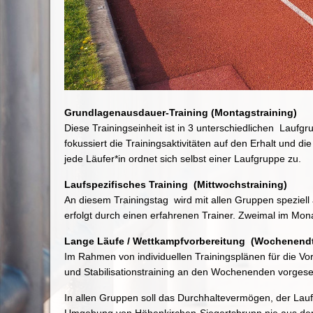
Grundlagenausdauer-Training (Montagstraining)
Diese Trainingseinheit ist in 3 unterschiedlichen Laufg
fokussiert die Trainingsaktivitäten auf den Erhalt und di
jede Läufer*in ordnet sich selbst einer Laufgruppe zu.
Laufspezifisches Training (Mittwochstraining)
An diesem Trainingstag wird mit allen Gruppen speziell a
erfolgt durch einen erfahrenen Trainer. Zweimal im Monat
Lange Läufe / Wettkampfvorbereitung (Wochenendt
Im Rahmen von individuellen Trainingsplänen für die Vo
und Stabilisationstraining an den Wochenenden vorges
In allen Gruppen soll das Durchhaltevermögen, der Laufs